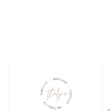
M
A
R
-
I
E
A
G
L
L
E
I
M
-
A
F
C
O
U
-
P
É
L
T
E
S
I
N
R
-
E
T
M
A
© 