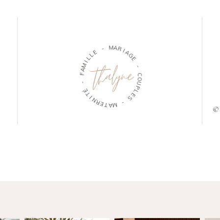
M
-
A
R
E
I
L
A
L
G
I
E
M
A
-
F
C
-
O
U
É
P
T
L
I
E
N
S
R
E
-
T
A
M
© 