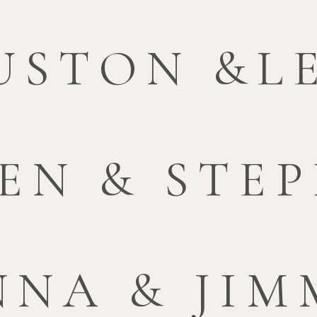
USTON &LE
EN & STE
NNA & JIM