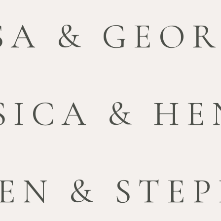
SA & GEO
SICA & H
EN & STE