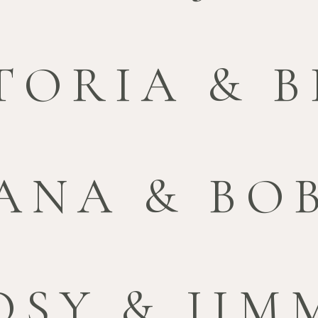
TORIA & B
ANA & BO
OSY & JIM