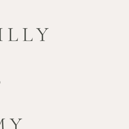
ILLY
B
MY