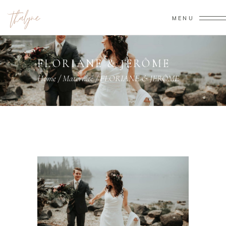
MENU
FLORIANE & JERÔME
Home
/
Maternité
/
FLORIANE & JERÔME