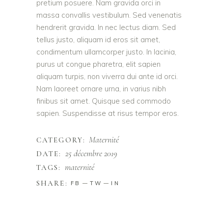
pretium posuere. Nam gravida orci in
massa convallis vestibulum. Sed venenatis
hendrerit gravida. In nec lectus diam. Sed
tellus justo, aliquam id eros sit amet,
condimentum ullamcorper justo. In lacinia,
purus ut congue pharetra, elit sapien
aliquam turpis, non viverra dui ante id orci.
Nam laoreet ornare urna, in varius nibh
finibus sit amet. Quisque sed commodo
sapien. Suspendisse at risus tempor eros.
Maternité
CATEGORY:
25 décembre 2019
DATE:
maternité
TAGS:
SHARE:
FB
TW
IN