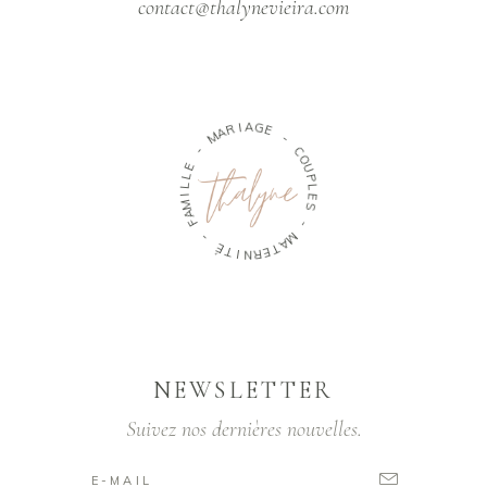
contact@thalynevieira.com
R
A
M
I
A
G
-
E
E
-
L
L
C
I
O
M
U
A
P
F
L
E
-
S
É
T
-
I
M
N
A
R
T
E
NEWSLETTER
Suivez nos dernières nouvelles.