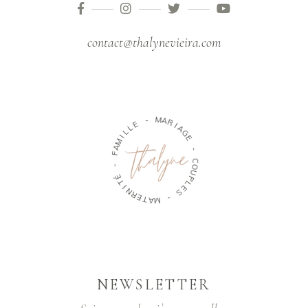
contact@thalynevieira.com
-
E
M
L
A
L
R
I
I
M
A
A
G
F
E
-
-
É
C
T
O
U
I
N
P
R
L
E
E
T
S
A
M
-
NEWSLETTER