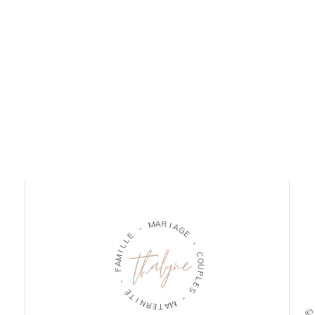
M
A
R
-
I
A
E
G
L
E
L
I
-
M
A
C
F
O
U
-
P
L
É
E
T
S
I
N
-
R
E
M
T
A
© 