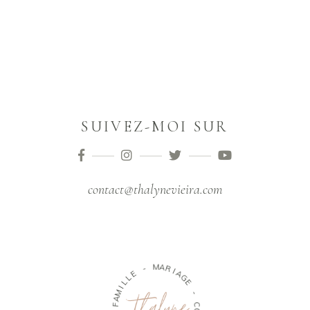
SUIVEZ-MOI SUR
contact@thalynevieira.com
-
M
E
A
R
L
L
I
A
I
M
G
A
E
F
-
-