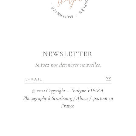
C
O
É
T
U
P
I
N
L
R
E
E
S
T
A
-
M
NEWSLETTER
Suivez nos dernières nouvelles.
© 2021 Copyright – Thalyne VIEIRA,
Photographe à Strasbourg / Alsace / partout en
France