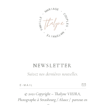
R
I
A
A
M
G
E
-
-
E
L
C
L
O
U
I
M
P
A
L
F
E
S
-
-
É
T
M
A
I
N
T
R
E
NEWSLETTER
Suivez nos dernières nouvelles.
© 2021 Copyright – Thalyne VIEIRA,
Photographe à Strasbourg / Alsace / partout en