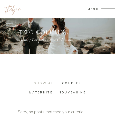
MENU
TWO COLUMNS
Home
/
Portfolio
/
Two Columns
SHOW ALL
COUPLES
MATERNITÉ
NOUVEAU NÉ
Sorry, no posts matched your criteria.