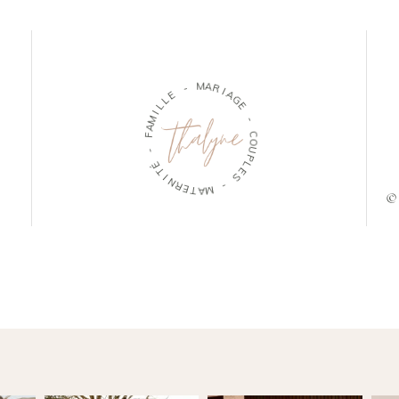
M
-
A
R
E
I
L
A
L
G
I
E
M
A
-
F
C
-
O
U
É
P
T
L
I
E
N
S
R
E
-
T
A
M
© 