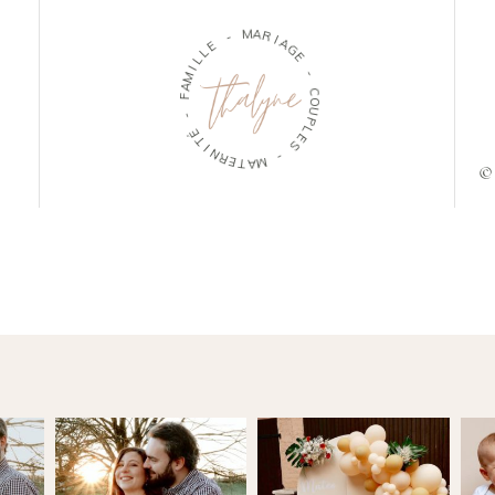
M
-
A
R
E
I
L
A
L
G
I
E
M
A
-
F
C
-
O
U
É
P
T
L
I
E
N
S
R
E
-
T
A
M
© 