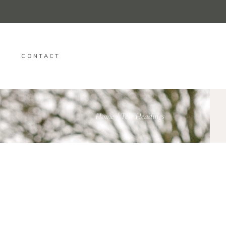
CONTACT
Home
/
Test Headings