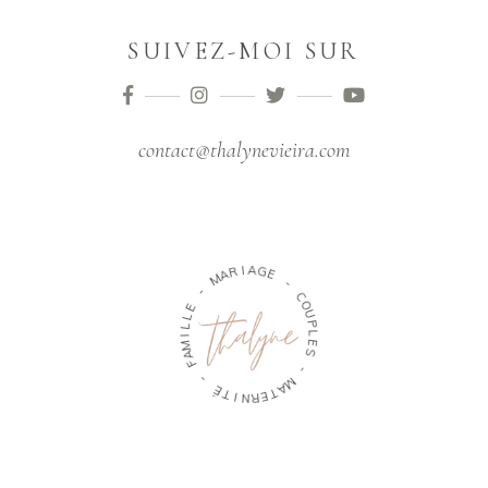
SUIVEZ-MOI SUR
contact@thalynevieira.com
R
A
M
I
A
G
-
E
E
-
L
L
C
I
O
M
U
A
P
F
L
E
-
S
É
T
-
I
M
N
A
R
T
E