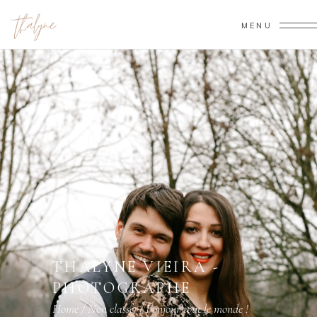
MENU
THALYNE VIEIRA -
PHOTOGRAPHE
Home
/
Non classé
/
Bonjour tout le monde !