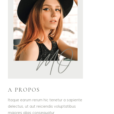
A PROPOS
Itaque earum rerum hic tenetur a sapiente
delectus, ut aut reiciendis voluptatibus
maiores alias consequatur