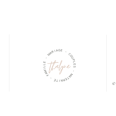
A
I
R
G
A
E
M
-
-
C
E
O
L
U
L
P
I
L
M
E
A
S
F
-
-
M
É
A
T
T
I
E
N
R
© 