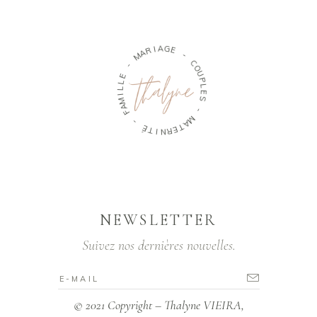
M
A
R
-
I
A
E
G
L
E
L
I
-
M
A
C
F
O
U
-
P
L
É
E
T
S
I
N
-
R
E
M
T
A
NEWSLETTER
Suivez nos dernières nouvelles.
© 2021 Copyright – Thalyne VIEIRA,