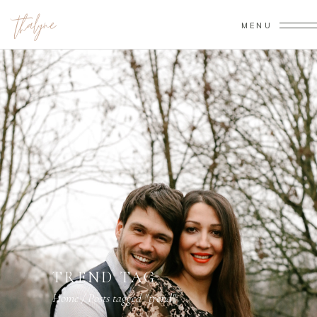
MENU
TREND TAG
Home
/
Posts tagged "trend"