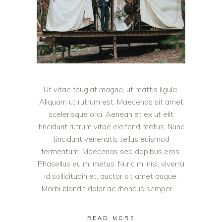
Ut vitae feugiat magna, ut mattis ligula.
Aliquam ut rutrum est. Maecenas sit amet
scelerisque orci. Aenean et ex ut elit
tincidunt rutrum vitae eleifend metus. Nunc
tincidunt venenatis tellus euismod
fermentum. Maecenas sed dapibus eros.
Phasellus eu mi metus. Nunc mi nisl, viverra
id sollicitudin et, auctor sit amet augue.
Morbi blandit dolor ac rhoncus semper.
READ MORE