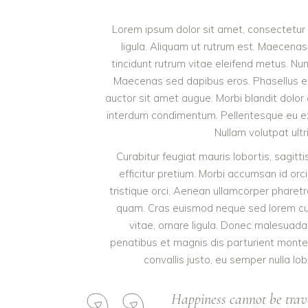
Lorem ipsum dolor sit amet, consectetur a
ligula. Aliquam ut rutrum est. Maecenas 
tincidunt rutrum vitae eleifend metus. Nu
Maecenas sed dapibus eros. Phasellus eu mi
auctor sit amet augue. Morbi blandit dolor
interdum condimentum. Pellentesque eu ex 
Nullam volutpat ultr
Curabitur feugiat mauris lobortis, sagittis
efficitur pretium. Morbi accumsan id orci
tristique orci. Aenean ullamcorper pharet
quam. Cras euismod neque sed lorem cursu
vitae, ornare ligula. Donec malesuada 
penatibus et magnis dis parturient monte
convallis justo, eu semper nulla lob
Happiness cannot be trav