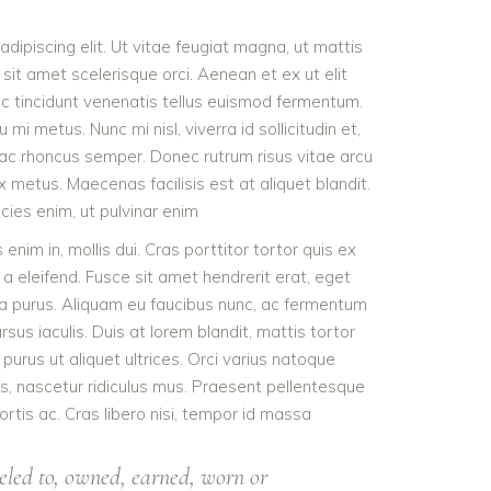
dipiscing elit. Ut vitae feugiat magna, ut mattis
sit amet scelerisque orci. Aenean et ex ut elit
nc tincidunt venenatis tellus euismod fermentum.
 metus. Nunc mi nisl, viverra id sollicitudin et,
 ac rhoncus semper. Donec rutrum risus vitae arcu
metus. Maecenas facilisis est at aliquet blandit.
icies enim, ut pulvinar enim
 enim in, mollis dui. Cras porttitor tortor quis ex
 a eleifend. Fusce sit amet hendrerit erat, eget
ra purus. Aliquam eu faucibus nunc, ac fermentum
s iaculis. Duis at lorem blandit, mattis tortor
purus ut aliquet ultrices. Orci varius natoque
s, nascetur ridiculus mus. Praesent pellentesque
ortis ac. Cras libero nisi, tempor id massa
eled to, owned, earned, worn or