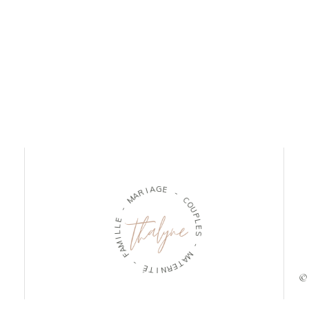
R
I
A
A
G
M
E
-
-
E
C
L
O
L
U
I
M
P
A
L
E
F
S
-
-
É
M
T
A
I
T
N
E
R
© 