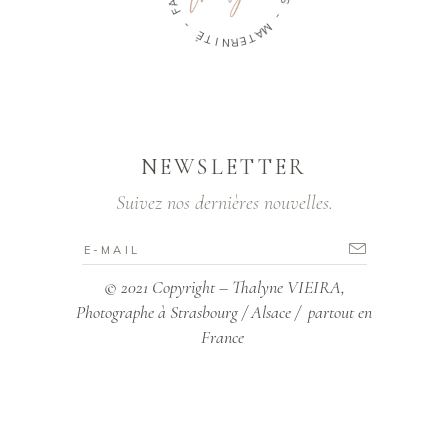
-
L
E
É
S
T
-
I
N
R
M
E
A
T
NEWSLETTER
Suivez nos dernières nouvelles.
© 2021 Copyright – Thalyne VIEIRA,
Photographe à Strasbourg / Alsace / partout en
France