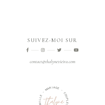
SUIVEZ-MOI SUR
contact@thalynevieira.com
M
A
R
I
A
-
G
E
E
L
L
-
I
M
C
A
O
U
F
P