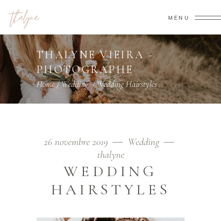
MENU
THALYNE VIEIRA -
PHOTOGRAPHE
Home
/
Wedding
/
Wedding Hairstyles
26 novembre 2019
Wedding
thalyne
WEDDING
HAIRSTYLES