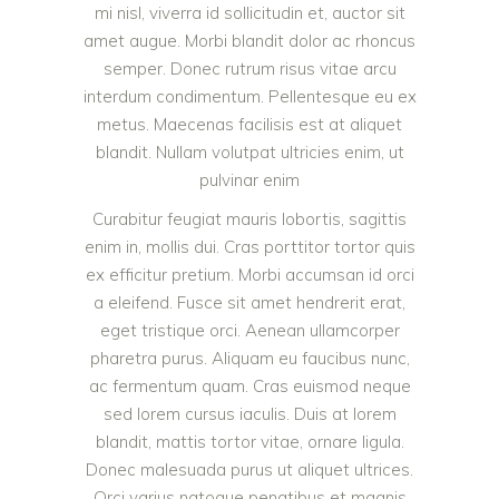
mi nisl, viverra id sollicitudin et, auctor sit
amet augue. Morbi blandit dolor ac rhoncus
semper. Donec rutrum risus vitae arcu
interdum condimentum. Pellentesque eu ex
metus. Maecenas facilisis est at aliquet
blandit. Nullam volutpat ultricies enim, ut
pulvinar enim
Curabitur feugiat mauris lobortis, sagittis
enim in, mollis dui. Cras porttitor tortor quis
ex efficitur pretium. Morbi accumsan id orci
a eleifend. Fusce sit amet hendrerit erat,
eget tristique orci. Aenean ullamcorper
pharetra purus. Aliquam eu faucibus nunc,
ac fermentum quam. Cras euismod neque
sed lorem cursus iaculis. Duis at lorem
blandit, mattis tortor vitae, ornare ligula.
Donec malesuada purus ut aliquet ultrices.
Orci varius natoque penatibus et magnis