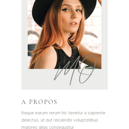
A PROPOS
Itaque earum rerum hic tenetur a sapiente
delectus, ut aut reiciendis voluptatibus
maiores alias consequatur