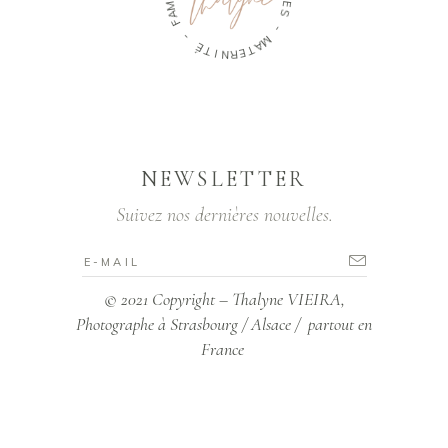
U
F
P
L
-
E
S
É
T
-
I
N
M
R
A
E
T
NEWSLETTER
Suivez nos dernières nouvelles.
© 2021 Copyright – Thalyne VIEIRA,
Photographe à Strasbourg / Alsace / partout en
France