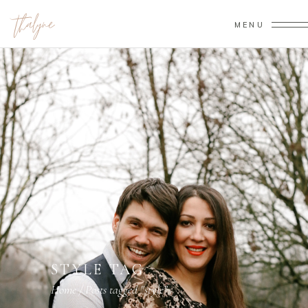
MENU
STYLE TAG
Home
/
Posts tagged "style"