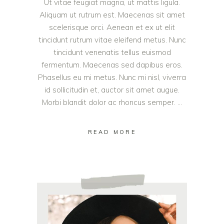
Ut vitae feugiat magna, ut mattis ligula.
Aliquam ut rutrum est. Maecenas sit amet
scelerisque orci. Aenean et ex ut elit
tincidunt rutrum vitae eleifend metus. Nunc
tincidunt venenatis tellus euismod
fermentum. Maecenas sed dapibus eros.
Phasellus eu mi metus. Nunc mi nisl, viverra
id sollicitudin et, auctor sit amet augue.
Morbi blandit dolor ac rhoncus semper.
READ MORE