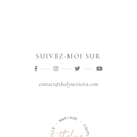
SUIVEZ-MOI SUR
contact@thalynevieira.com
A
R
M
I
A
-
G
E
E
L
-
L
I
C
M
O
A