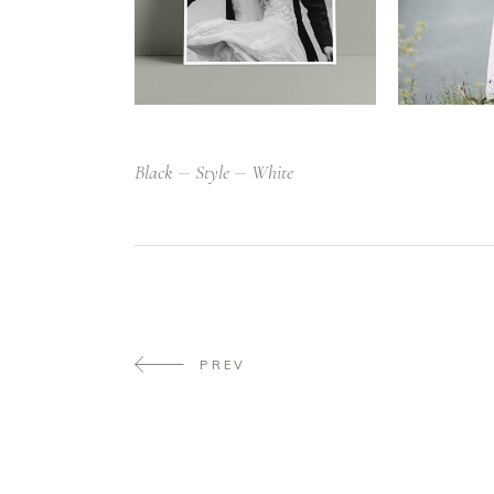
Black
Style
White
PREV