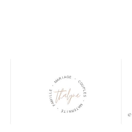
R
I
A
A
G
M
E
-
-
E
C
L
O
L
U
I
P
M
L
A
E
F
S
-
-
É
M
T
A
I
T
N
E
R
© 