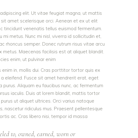
dipiscing elit. Ut vitae feugiat magna, ut mattis
sit amet scelerisque orci. Aenean et ex ut elit
nc tincidunt venenatis tellus euismod fermentum.
 metus. Nunc mi nisl, viverra id sollicitudin et,
 ac rhoncus semper. Donec rutrum risus vitae arcu
metus. Maecenas facilisis est at aliquet blandit.
icies enim, ut pulvinar enim
 enim in, mollis dui. Cras porttitor tortor quis ex
 a eleifend. Fusce sit amet hendrerit erat, eget
ra purus. Aliquam eu faucibus nunc, ac fermentum
s iaculis. Duis at lorem blandit, mattis tortor
purus ut aliquet ultrices. Orci varius natoque
s, nascetur ridiculus mus. Praesent pellentesque
ortis ac. Cras libero nisi, tempor id massa
eled to, owned, earned, worn or