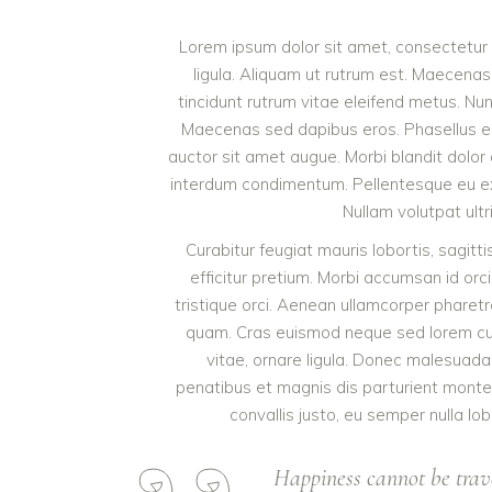
Lorem ipsum dolor sit amet, consectetur a
ligula. Aliquam ut rutrum est. Maecenas 
tincidunt rutrum vitae eleifend metus. Nu
Maecenas sed dapibus eros. Phasellus eu mi
auctor sit amet augue. Morbi blandit dolor
interdum condimentum. Pellentesque eu ex 
Nullam volutpat ultr
Curabitur feugiat mauris lobortis, sagittis
efficitur pretium. Morbi accumsan id orci
tristique orci. Aenean ullamcorper pharet
quam. Cras euismod neque sed lorem cursu
vitae, ornare ligula. Donec malesuada 
penatibus et magnis dis parturient monte
convallis justo, eu semper nulla lob
Happiness cannot be trav