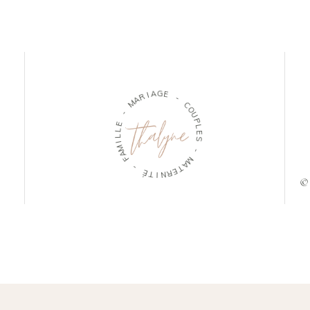
I
R
A
G
A
M
E
-
-
E
C
O
L
U
L
P
I
M
L
A
E
S
F
-
-
M
É
T
A
T
I
N
E
R
© 