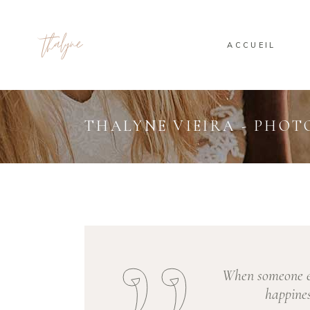
ACCUEIL
THALYNE VIEIRA - PHO
When someone el
happines