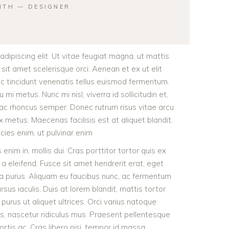
ITH ― DESIGNER
dipiscing elit. Ut vitae feugiat magna, ut mattis
sit amet scelerisque orci. Aenean et ex ut elit
nc tincidunt venenatis tellus euismod fermentum.
 metus. Nunc mi nisl, viverra id sollicitudin et,
 ac rhoncus semper. Donec rutrum risus vitae arcu
metus. Maecenas facilisis est at aliquet blandit.
icies enim, ut pulvinar enim
 enim in, mollis dui. Cras porttitor tortor quis ex
 a eleifend. Fusce sit amet hendrerit erat, eget
ra purus. Aliquam eu faucibus nunc, ac fermentum
s iaculis. Duis at lorem blandit, mattis tortor
purus ut aliquet ultrices. Orci varius natoque
s, nascetur ridiculus mus. Praesent pellentesque
ortis ac. Cras libero nisi, tempor id massa