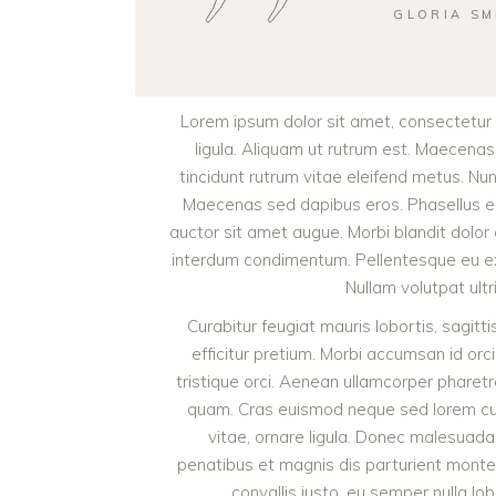
GLORIA SM
Lorem ipsum dolor sit amet, consectetur a
ligula. Aliquam ut rutrum est. Maecenas 
tincidunt rutrum vitae eleifend metus. Nu
Maecenas sed dapibus eros. Phasellus eu mi
auctor sit amet augue. Morbi blandit dolor
interdum condimentum. Pellentesque eu ex 
Nullam volutpat ultr
Curabitur feugiat mauris lobortis, sagittis
efficitur pretium. Morbi accumsan id orci
tristique orci. Aenean ullamcorper pharet
quam. Cras euismod neque sed lorem cursu
vitae, ornare ligula. Donec malesuada 
penatibus et magnis dis parturient monte
convallis justo, eu semper nulla lob