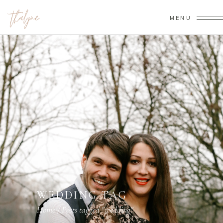
MENU
WEDDING TAG
Home
/
Posts tagged "wedding"