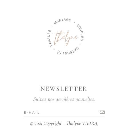
M
A
R
-
I
A
E
G
L
E
L
I
-
M
A
C
O
F
U
-
P
L
É
E
T
S
I
N
-
R
E
M
T
A
NEWSLETTER
Suivez nos dernières nouvelles.
© 2021 Copyright – Thalyne VIEIRA,