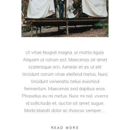
Ut vitae feugiat magna, ut mattis ligula.
Aliquam ut rutrum est. Maecenas sit amet
scelerisque orci. Aenean et ex ut elit
tincidunt rutrum vitae eleifend metus. Nunc
tincidunt venenatis tellus euismod
fermentum. Maecenas sed dapibus eros.
Phasellus eu mi metus. Nunc mi nisl, viverra
id sollicitudin et, auctor sit amet augue.
Morbi blandit dolor ac rhoncus semper.
READ MORE