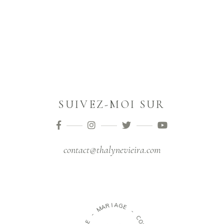
SUIVEZ-MOI SUR
contact@thalynevieira.com
M
A
R
I
-
A
G
E
E
L
L
-
I