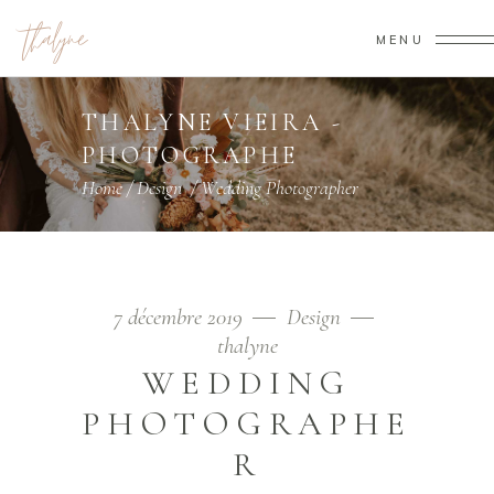
MENU
THALYNE VIEIRA -
PHOTOGRAPHE
Home
/
Design
/
Wedding Photographer
7 décembre 2019
Design
thalyne
WEDDING
PHOTOGRAPHE
R