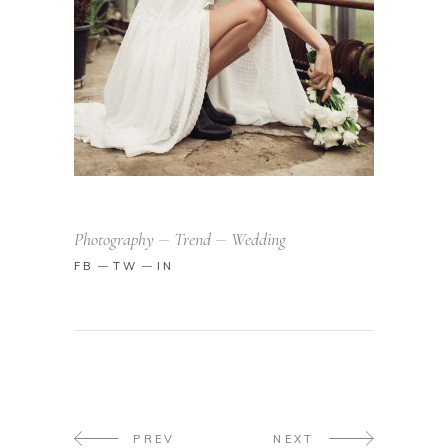
Photography
Trend
Wedding
FB
TW
IN
PREV
NEXT