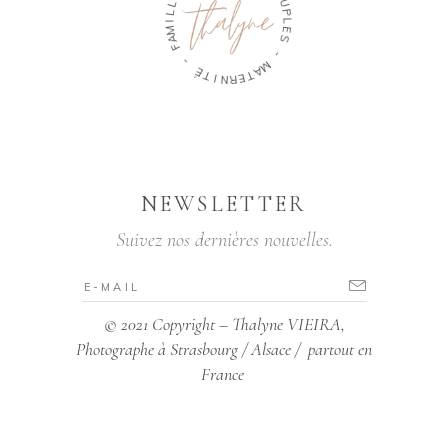
M
C
A
O
F
U
P
-
L
E
É
S
T
I
-
N
R
M
E
A
T
NEWSLETTER
Suivez nos dernières nouvelles.
© 2021 Copyright – Thalyne VIEIRA,
Photographe à Strasbourg / Alsace / partout en
France