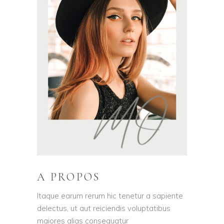
A PROPOS
Itaque earum rerum hic tenetur a sapiente
delectus, ut aut reiciendis voluptatibus
maiores alias consequatur