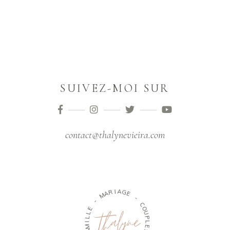
SUIVEZ-MOI SUR
contact@thalynevieira.com
M
A
R
I
-
A
G
E
E
L
L
-
I
M
C
A
O
F
U