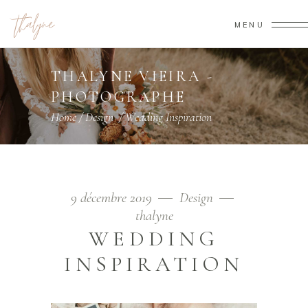
MENU
THALYNE VIEIRA -
PHOTOGRAPHE
Home
/
Design
/
Wedding Inspiration
9 décembre 2019
Design
thalyne
WEDDING
INSPIRATION