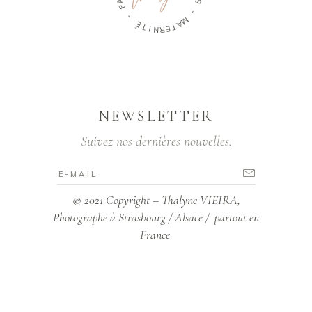
P
-
L
E
É
S
T
I
-
N
R
M
E
A
T
NEWSLETTER
Suivez nos dernières nouvelles.
© 2021 Copyright – Thalyne VIEIRA,
Photographe à Strasbourg / Alsace / partout en
France