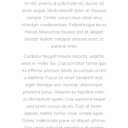
mi nisl, viverra id sollicitudin et, auctor sit
amet augue. Morbi blandit dolor ac rhoncus
semper. Donec rutrum risus vitae arcu
interdum condimentum. Pellentesque eu ex
metus. Maecenas facilisis est at aliquet
blandit. Nullam volutpat ultricies enim, ut
pulvinar enim
Curabitur feugiat mauris lobortis, sagittis
enim in, mollis dui. Cras porttitor tortor quis
ex efficitur pretium. Morbi accumsan id orci
a eleifend. Fusce sit amet hendrerit erat,
eget tristique orci. Aenean ullamcorper
pharetra purus. Aliquam eu faucibus nunc,
ac fermentum quam. Cras euismod neque
sed lorem cursus iaculis. Duis at lorem
blandit, mattis tortor vitae, ornare ligula.
Donec malesuada purus ut aliquet ultrices.
Orci varius natoque penatibus et magnis