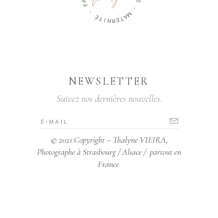
P
-
L
E
É
S
T
I
-
N
R
M
E
A
T
NEWSLETTER
Suivez nos dernières nouvelles.
© 2021 Copyright – Thalyne VIEIRA,
Photographe à Strasbourg / Alsace / partout en
France