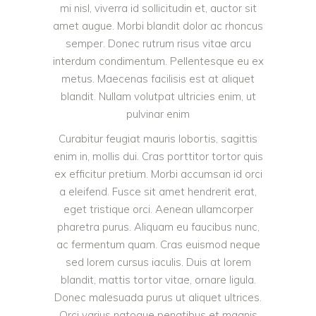
mi nisl, viverra id sollicitudin et, auctor sit
amet augue. Morbi blandit dolor ac rhoncus
semper. Donec rutrum risus vitae arcu
interdum condimentum. Pellentesque eu ex
metus. Maecenas facilisis est at aliquet
blandit. Nullam volutpat ultricies enim, ut
pulvinar enim
Curabitur feugiat mauris lobortis, sagittis
enim in, mollis dui. Cras porttitor tortor quis
ex efficitur pretium. Morbi accumsan id orci
a eleifend. Fusce sit amet hendrerit erat,
eget tristique orci. Aenean ullamcorper
pharetra purus. Aliquam eu faucibus nunc,
ac fermentum quam. Cras euismod neque
sed lorem cursus iaculis. Duis at lorem
blandit, mattis tortor vitae, ornare ligula.
Donec malesuada purus ut aliquet ultrices.
Orci varius natoque penatibus et magnis