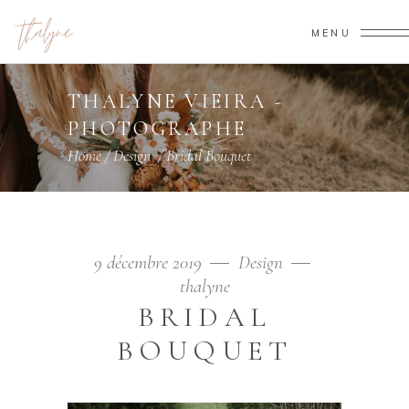
MENU
THALYNE VIEIRA -
PHOTOGRAPHE
Home
/
Design
/
Bridal Bouquet
9 décembre 2019
Design
thalyne
BRIDAL
BOUQUET