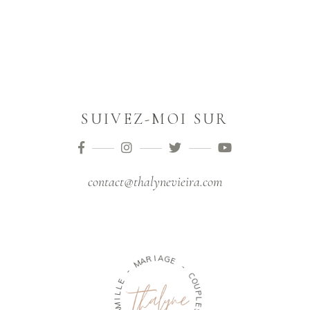
SUIVEZ-MOI SUR
contact@thalynevieira.com
M
A
R
I
-
A
G
E
E
L
L
-
I
M
C
A
O
F
U