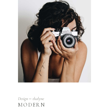
Design
thalyne
MODERN