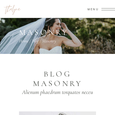
MENU
MASONRY
Home
/
Blog
/
Masonry
BLOG
MASONRY
Alienum phaedrum torquatos neceu