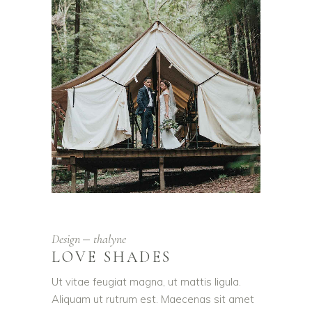
Design
thalyne
LOVE SHADES
Ut vitae feugiat magna, ut mattis ligula.
Aliquam ut rutrum est. Maecenas sit amet