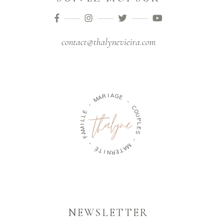
contact@thalynevieira.com
M
A
R
-
I
A
E
G
L
E
L
I
-
M
A
C
O
F
U
-
P
L
É
E
T
S
I
N
-
R
E
M
T
A
NEWSLETTER