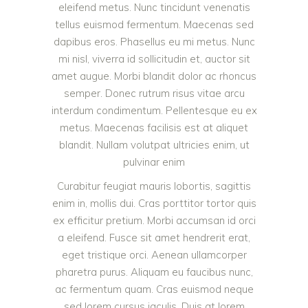
eleifend metus. Nunc tincidunt venenatis
tellus euismod fermentum. Maecenas sed
dapibus eros. Phasellus eu mi metus. Nunc
mi nisl, viverra id sollicitudin et, auctor sit
amet augue. Morbi blandit dolor ac rhoncus
semper. Donec rutrum risus vitae arcu
interdum condimentum. Pellentesque eu ex
metus. Maecenas facilisis est at aliquet
blandit. Nullam volutpat ultricies enim, ut
pulvinar enim
Curabitur feugiat mauris lobortis, sagittis
enim in, mollis dui. Cras porttitor tortor quis
ex efficitur pretium. Morbi accumsan id orci
a eleifend. Fusce sit amet hendrerit erat,
eget tristique orci. Aenean ullamcorper
pharetra purus. Aliquam eu faucibus nunc,
ac fermentum quam. Cras euismod neque
sed lorem cursus iaculis. Duis at lorem