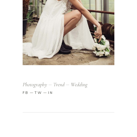
Photography
Trend
Wedding
FB
TW
IN