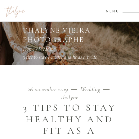
MENU
THALYNE VIEIRA -
PHOTOGRAPHE
Home
/
Wedding
/
3 tips to stay healthy and fit as a bride
26 novembre 2019
Wedding
thalyne
3 TIPS TO STAY
HEALTHY AND
FIT AS A