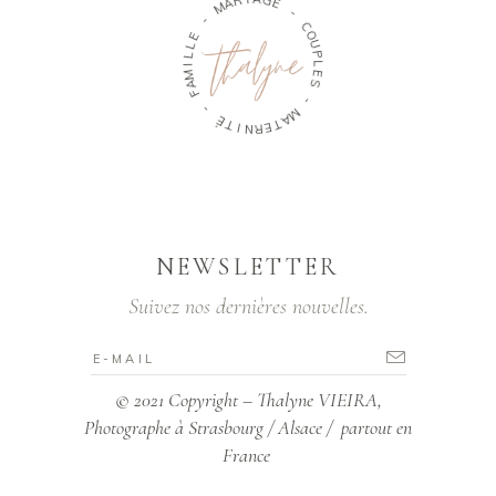
M
A
R
I
-
A
G
E
E
L
L
-
I
M
C
A
O
F
U
P
-
L
E
É
S
T
I
-
N
R
M
E
A
T
NEWSLETTER
Suivez nos dernières nouvelles.
© 2021 Copyright – Thalyne VIEIRA,
Photographe à Strasbourg / Alsace / partout en
France