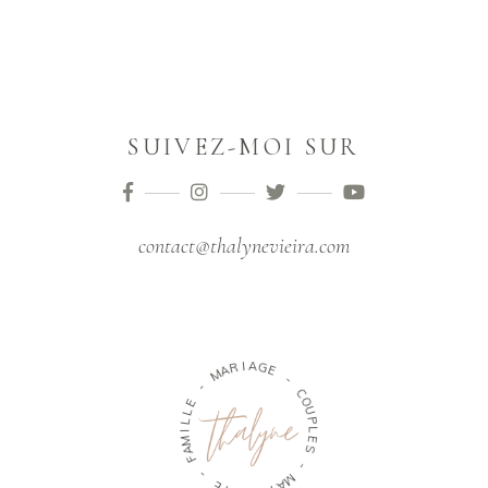
SUIVEZ-MOI SUR
contact@thalynevieira.com
M
A
R
I
-
A
G
E
E
L
L
-
I
M
C
A
O
F
U
P
-
L
E
É
S
T
I
-