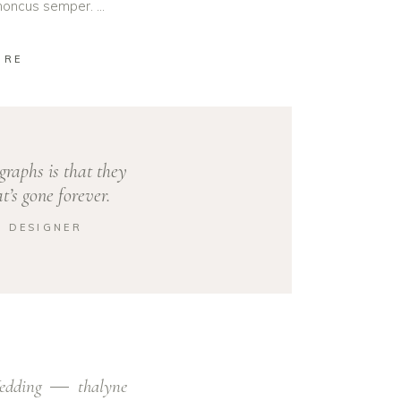
 rhoncus semper.
ORE
graphs is that they
’s gone forever.
― DESIGNER
edding
thalyne