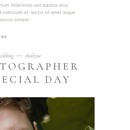
entum. Maecenas sed dapibus eros.
d sollicitudin et, auctor sit amet augue.
 rhoncus semper.
ORE
edding
thalyne
OTOGRAPHER
PECIAL DAY