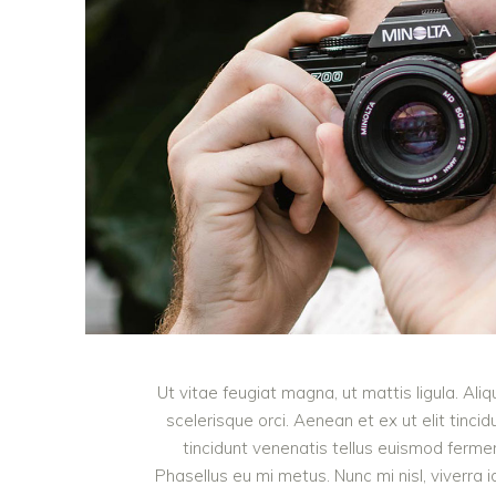
Ut vitae feugiat magna, ut mattis ligula. Al
scelerisque orci. Aenean et ex ut elit tinci
tincidunt venenatis tellus euismod ferm
Phasellus eu mi metus. Nunc mi nisl, viverra i