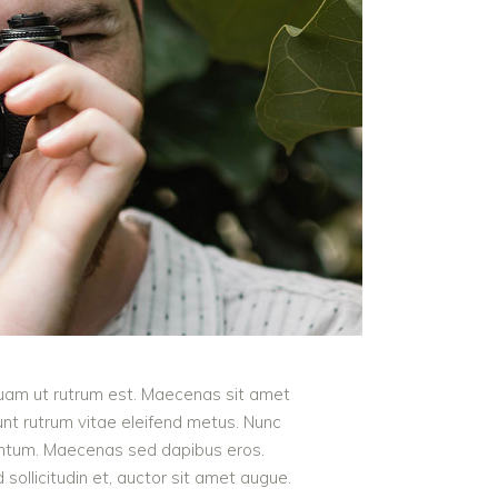
iquam ut rutrum est. Maecenas sit amet
dunt rutrum vitae eleifend metus. Nunc
entum. Maecenas sed dapibus eros.
d sollicitudin et, auctor sit amet augue.