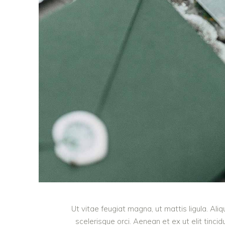
Ut vitae feugiat magna, ut mattis ligula. Al
scelerisque orci. Aenean et ex ut elit tinci