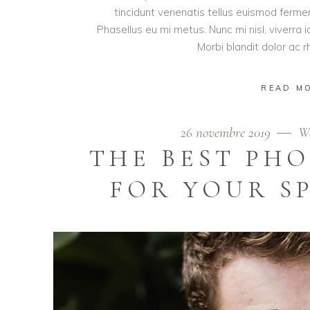
tincidunt venenatis tellus euismod ferm
Phasellus eu mi metus. Nunc mi nisl, viverra i
Morbi blandit dolor ac
READ M
26 novembre 2019
W
THE BEST PH
FOR YOUR S