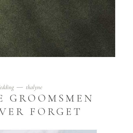
edding
thalyne
HE GROOMSMEN
EVER FORGET